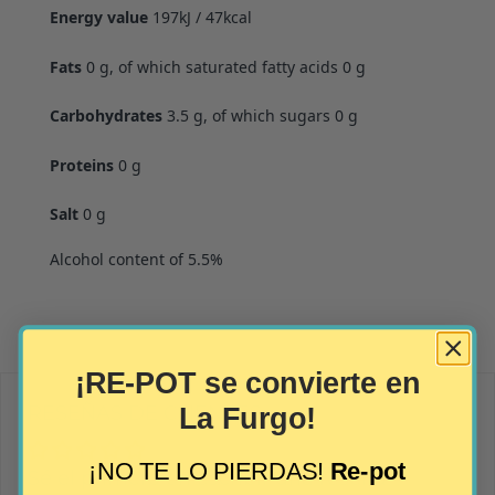
Energy value
197kJ / 47kcal
Fats
0 g, of which saturated fatty acids 0 g
Carbohydrates
3.5 g, of which sugars 0 g
Proteins
0 g
Salt
0 g
Alcohol content of 5.5%
¡RE-POT se convierte en
RESEÑAS DE CLIENTES
La Furgo!
¡NO TE LO PIERDAS!
Re-pot
Sé el primero en escribir una reseña