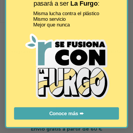
pasará a ser
La Furgo
:
Escribir una reseña
Misma lucha contra el plástico
Mismo servicio
Mejor que nunca
Programa tu entrega según tu disponibilidad
Pago seguro y fácil
Conoce más ➨
Envío gratis a partir de 60 €