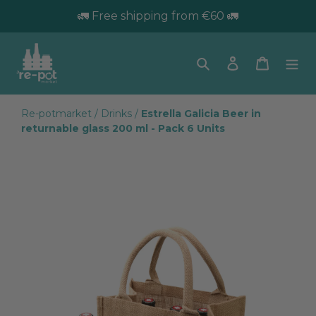
🚛 Free shipping from €60 🚛
Search
Log in
Trolley
Re-potmarket
/
Drinks
/
Estrella Galicia Beer in
returnable glass 200 ml - Pack 6 Units