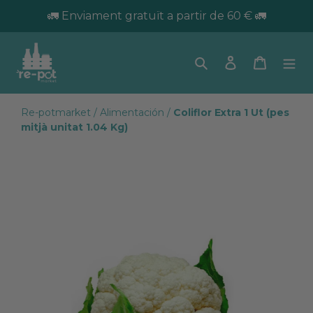
🚛 Enviament gratuït a partir de 60 € 🚛
Cerca
Ingressar
Cistella
Re-potmarket
/
Alimentación
/
Coliflor Extra 1 Ut (pes
mitjà unitat 1.04 Kg)