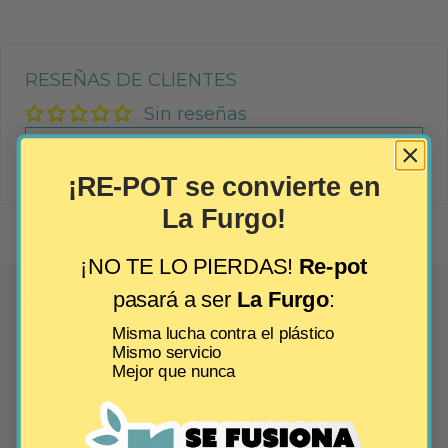
RESEÑAS DE CLIENTES
Sin reseñas
Escribir una reseña
¡RE-POT se convierte en
La Furgo!
¡NO TE LO PIERDAS!
Re-pot
pasará a ser
La Furgo
:
Programa tu entrega según tu disponibilidad
Misma lucha contra el plástico
Mismo servicio
Mejor que nunca
Pago seguro y fácil