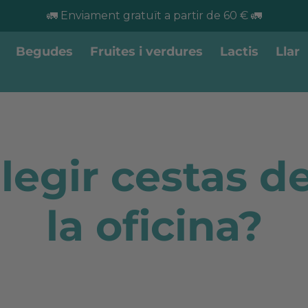
🚛 Enviament gratuït a partir de 60 € 🚛
Begudes
Fruites i verdures
Lactis
Llar
legir cestas de
la oficina?