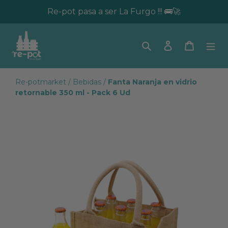
Re-pot pasa a ser La Furgo !!! 🚌🚀
Buscar
Ingresar
Carrito
Re-potmarket
/
Bebidas
/
Fanta Naranja en vidrio
retornable 350 ml - Pack 6 Ud