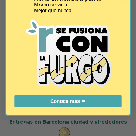
Programa tu entrega según tu disponibilidad
Mismo servicio
Mejor que nunca
Pago seguro y fácil
Envío gratis a partir de 60 €
Conoce más ➨
Entregas en Barcelona ciudad y alrededores