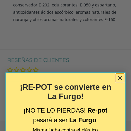
conservador E-202, edulcorantes: E-950 y espartano,
antioxidantes ácidos ascórbico, aromas naturales de
naranja y otros aromas naturales y colorantes E-160
RESEÑAS DE CLIENTES
Sé el primero en escribir una reseña
¡RE-POT se convierte en
Escribir una reseña
La Furgo!
¡NO TE LO PIERDAS!
Re-pot
pasará a ser
La Furgo
:
Misma lucha contra el plástico