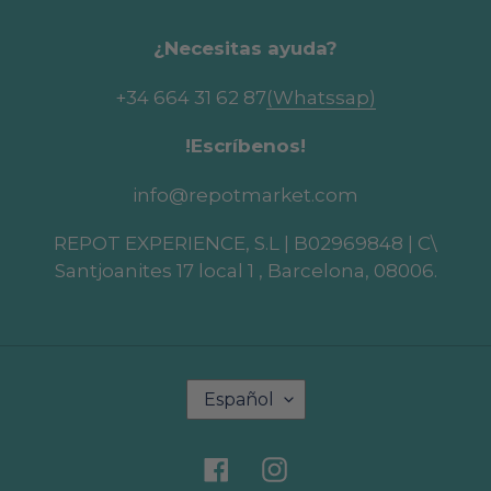
¿Necesitas ayuda?
+34 664 31 62 87
(Whatssap)
!Escríbenos!
info@repotmarket.com
REPOT EXPERIENCE, S.L | B02969848 | C\
Santjoanites 17 local 1 , Barcelona, 08006.
I
Español
d
i
o
Facebook
Instagram
m